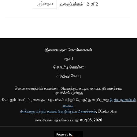
முந்தைய
வலைப்பக்கம் - 2 of 2
இணையதள கொள்கைகள்
உதவி
தொடர்பு கொள்ள
கருத்து கேட்பு
இவ்வலைதளத்தின் தகவல்கள் அனைத்தும் கடலூர் மாவட்ட நிர்வாகத்தால்
பராமரிக்கப்படுகிறது
© கடலூர் மாவட்டம் , வலைதள உருவாக்கம் மற்றும் தொகுத்து வழங்குவது
தேசிய தகவலியல்
மையம்
,
மின்னணு மற்றும் தகவல் தொழில்நுட்ப அமைச்சகம்
, இந்திய அரசு
கடைசியாக புதுப்பிக்கப்பட்டது:
Aug 05, 2026