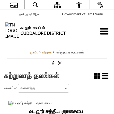
தமிழ்நாடு அரசு
Government of Tamil Nadu
கடலூர் மாவட்டம்
CUDDALORE DISTRICT
சுற்றுலாத் தலங்கள்
முகப்பு
சுற்றுலா
சுற்றுலாத் தலங்கள்
வடிகட்டி:
வடலூர் சத்திய ஞானசபை