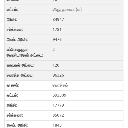
விருத்தாசலம் (வ)
84947
1781
9476
2
120
96326
மொத்தம்
593309
17779
85072
1843