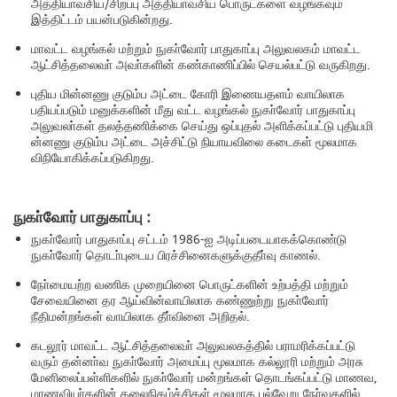
அத்தியாவசிய/சிறப்பு அத்தியாவசிய பொருட்களை வழங்கவும்
இத்திட்டம் பயன்படுகின்றது.
மாவட்ட வழங்கல் மற்றும் நுகா்வோர் பாதுகாப்பு அலுவலகம் மாவட்ட
ஆட்சித்தலைவா் அவா்களின் கண்காணிப்பில் செயல்பட்டு வருகிறது.
புதிய மின்னணு குடும்ப அட்டை கோரி இணையதளம் வாயிலாக
பதியப்படும் மனுக்களின் மீது வட்ட வழங்கல் நுகா்வோர் பாதுகாப்பு
அலுவலா்கள் தலத்தணிக்கை செய்து ஒப்புதல் அளிக்கப்பட்டு புதியமி
ன்னணு குடும்ப அட்டை அச்சிட்டு நியாயவிலை கடைகள் மூலமாக
விநியோகிக்கப்படுகிறது.
நுகா்வோர் பாதுகாப்பு :
நுகா்வோர் பாதுகாப்பு சட்டம் 1986-ஐ அடிப்படையாகக்கொண்டு
நுகா்வோர் தொடா்புடைய பிரச்சினைகளுக்குதீா்வு காணல்.
நோ்மையற்ற வணிக முறையினை பொருட்களின் உற்பத்தி மற்றும்
சேவையினை தர ஆய்வின்வாயிலாக கண்ணுற்று நுகா்வோர்
நீதிமன்றங்கள் வாயிலாக தீா்வினை அறிதல்.
கடலூர் மாவட்ட ஆட்சித்தலைவா் அலுவலகத்தில் பராமரிக்கப்பட்டு
வரும் தன்னா்வ நுகா்வோர் அமைப்பு மூலமாக கல்லூரி மற்றும் அரசு
மேனிலைப்பள்ளிகளில் நுகா்வோர் மன்றங்கள் தொடங்கப்பட்டு மாணவ,
மாணவியா்களின் கலைநிகழ்ச்சிகள் மூலமாக பல்வேறு நோ்வுகளில்