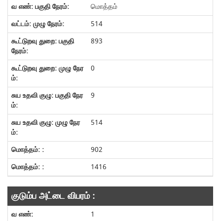
மொத்தம்
514
893
0
9
514
902
1416
குடும்ப அட்டை விபரம் :
1