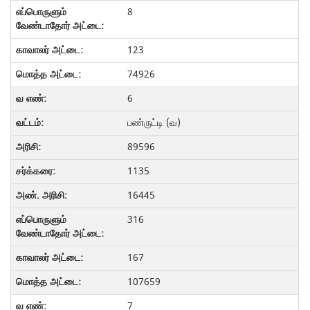
8
123
74926
6
பண்ருட்டி (வ)
89596
1135
16445
316
167
107659
7