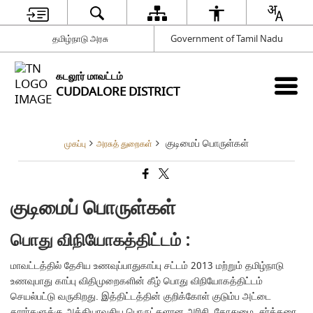
தமிழ்நாடு அரசு
Government of Tamil Nadu
கடலூர் மாவட்டம்
CUDDALORE DISTRICT
குடிமைப் பொருள்கள்
முகப்பு
அரசுத் துறைகள்
குடிமைப் பொருள்கள்
பொது விநியோகத்திட்டம் :
மாவட்டத்தில் தேசிய உணவுப்பாதுகாப்பு சட்டம் 2013 மற்றும் தமிழ்நாடு
உணவுபாது காப்பு விதிமுறைகளின் கீழ் பொது விநியோகத்திட்டம்
செயல்பட்டு வருகிறது. இத்திட்டத்தின் குறிக்கோள் குடும்ப அட்டை
தாரா்களுக்கு அத்தியாவசிய பொருட்களான அரிசி, கோதுமை, சா்க்கரை,