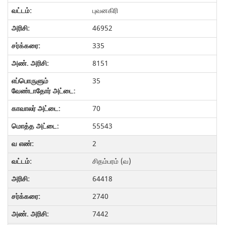
புவனகிரி
46952
335
8151
35
70
55543
2
சிதம்பரம் (வ)
64418
2740
7442