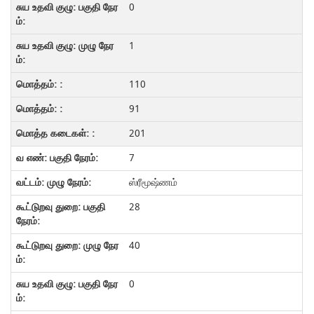
0
1
110
91
201
7
ஸ்ரீமூஷ்ணம்
28
40
0