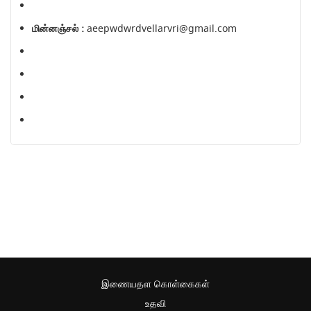
மின்னஞ்சல் :
aeepwdwrdvellarvri@gmail.com
இணையதள கொள்கைகள்
உதவி