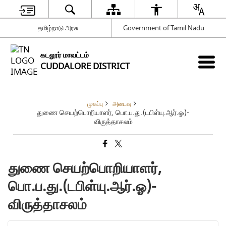
தமிழ்நாடு அரசு
Government of Tamil Nadu
கடலூர் மாவட்டம்
CUDDALORE DISTRICT
முகப்பு
அடைவு
துணை செயற்பொறியாளர், பொ.ப.து.(டபிள்யு.ஆர்.ஓ)-
விருத்தாசலம்
துணை செயற்பொறியாளர்,
பொ.ப.து.(டபிள்யு.ஆர்.ஓ)-
விருத்தாசலம்