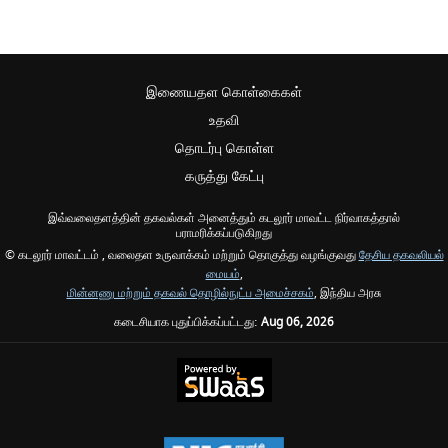
இணையதள கொள்கைகள்
உதவி
தொடர்பு கொள்ள
கருத்து கேட்பு
இவ்வலைதளத்தின் தகவல்கள் அனைத்தும் கடலூர் மாவட்ட நிர்வாகத்தால்
பராமரிக்கப்படுகிறது
© கடலூர் மாவட்டம் , வலைதள உருவாக்கம் மற்றும் தொகுத்து வழங்குவது
தேசிய தகவலியல்
மையம்
,
மின்னணு மற்றும் தகவல் தொழில்நுட்ப அமைச்சகம்
, இந்திய அரசு
கடைசியாக புதுப்பிக்கப்பட்டது:
Aug 06, 2026