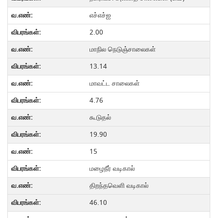
எச்எச்ஐ
2.00
மாநில நெடுஞ்சாலைகள்
13.14
மாவட்ட சாலைகள்
4.76
கூடுதல்
19.90
15
மழைநீர் வடிகால்
திறந்தவெளி வடிகால்
46.10