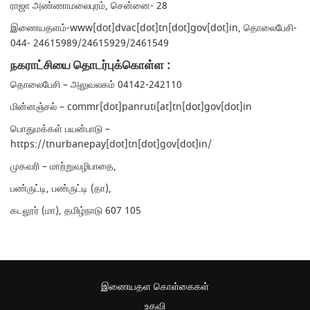
ராஜா அண்ணாமலைபுரம், சென்னை- 28
இணையதளம்-www[dot]dvac[dot]tn[dot]gov[dot]in, தொலைபேசி-
044- 24615989/24615929/2461549
நகராட்சியை தொடர்புக்கொள்ள :
தொலைபேசி – அலுவலகம் 04142-242110
மின்னஞ்சல் – commr[dot]panruti[at]tn[dot]gov[dot]in
பொதுமக்கள் பயன்பாடு –
https://tnurbanepay[dot]tn[dot]gov[dot]in/
முகவரி – மாற்றுவழிபாதை,
பண்ருட்டி, பண்ருட்டி (தா),
கடலூர் (மா), தமிழ்நாடு 607 105
இணையதள கொள்கைகள்
உதவி