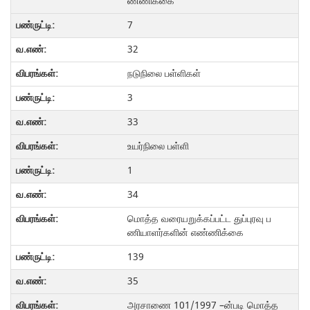
ண்ணிக்கை
7
32
நடுநிலை பள்ளிகள்
3
33
உயர்நிலை பள்ளி
1
34
மொத்த வரையறுக்கப்பட்ட துப்புரவு ப
ணியாளர்களின் எண்ணிக்கை
139
35
அரசாணை 101/1997 –ன்படி மொத்த