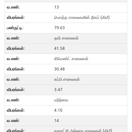
13
மொத்த சாலைகளின் நீளம் (கிமீ)
79.63
தார் சாலைகள்
41.58
சிமெண்ட் சாலைகள்
30.48
கப்பி சாலைகள்
3.47
மற்ற்வை
4.10
14
நகராட்சி அல்லாத சாலைகள் (கிமீ)