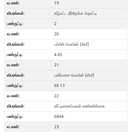
19
கீழ்மட்ட நீர்தேக்க தொட்டி
2
20
பம்பிங் மெயின் (கிமீ)
4.65
21
பகிர்மான மெயின் (கிமீ)
66.13
22
வீட்டிணைப்புகள் எண்ணிக்கை
6844
23