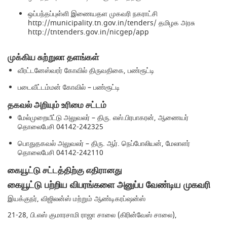
ஒப்பந்தப்புள்ளி இணையதள முகவரி நகராட்சி
http://municipality.tn.gov.in/tenders/​ தமிழக அரசு
http://tntenders.gov.in/nicgep/app
முக்கிய சுற்றுலா தளங்கள்
வீரட்டனேஸ்வரர் கோவில் திருவதிகை, பண்ரூட்டி
படைவீட்டம்மன் கோவில் – பண்ரூட்டி
தகவல் அறியும் உரிமை சட்டம்
மேல்முறையீட்டு அலுவலர் – திரு. எஸ்.பிரபாகரன், ஆணையர்
தொலைபேசி 04142-242325
பொதுதகவல் அலுவலர் – திரு. ஆர். நெப்போலியன், மேலாளர்
தொலைபேசி 04142-242110
கையூட்டு சட்டத்திற்கு எதிரானது
கையூட்டு பற்றிய விபரங்களை அனுப்ப வேண்டிய முகவரி
இயக்குநர், விஜிலன்ஸ் மற்றும் ஆண்டிகரப்ஷன்ஸ்
21-28, பி.எஸ் குமாரசாமி ராஜா சாலை (கிரின்வேஸ் சாலை),