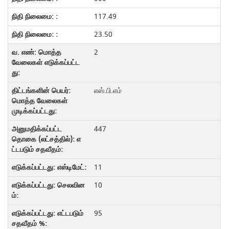
117.49
23.50
2
எஸ்.பி.எம்
447
11
10
95