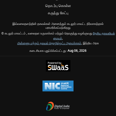
தொடர்பு கொள்ள
கருத்து கேட்பு
இவ்வலைதளத்தின் தகவல்கள் அனைத்தும் கடலூர் மாவட்ட நிர்வாகத்தால்
பராமரிக்கப்படுகிறது
© கடலூர் மாவட்டம் , வலைதள உருவாக்கம் மற்றும் தொகுத்து வழங்குவது
தேசிய தகவலியல்
மையம்
,
மின்னணு மற்றும் தகவல் தொழில்நுட்ப அமைச்சகம்
, இந்திய அரசு
கடைசியாக புதுப்பிக்கப்பட்டது:
Aug 06, 2026