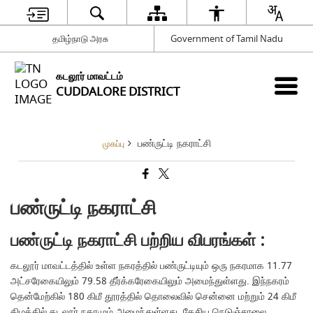
தமிழ்நாடு அரசு
Government of Tamil Nadu
கடலூர் மாவட்டம்
CUDDALORE DISTRICT
பண்ருட்டி நகராட்சி
முகப்பு
பண்ருட்டி நகராட்சி
பண்ருட்டி நகராட்சி பற்றிய விபரங்கள் :
கடலூர் மாவட்டத்தில் உள்ள நகரத்தில் பண்ருட்டியும் ஒரு நகரமாக 11.77
அட்சரேகையிலும் 79.58 தீர்க்கரேகையிலும் அமைந்துள்ளது. இந்நகரம்
தென்மேற்கில் 180 கிமீ தூரத்தில் தொலைவில் சென்னை மற்றும் 24 கிமீ
கிழக்கில் கடலூர் நகரமும் அமைந்துள்ளது. தேசிய நெடுஞ்சாலை