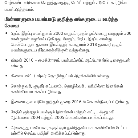
மேற்கண்ட வரிகளை செலுத்துவதற்கு டெபிட் மற்றும் கிரிடேட் கார்டுக்ள
பயன்படுத்தலாம்.
மின்னாளுமை பயன்பாடு குறித்த எங்களுடைய உயர்ந்த
சேவை
பிறப்பு இறப்பு சான்றுகள் 2000 வருடம் முதல் ஒவ்வொரு மாதமும் 300
சான்றுகள் வழங்கப்படுகிறது. மேலும், பிறப்பு இறப்பு சான்று
மென்பொருள துணை இயக்குநர் சுகாதாரம் 2018 ஜனவரி முதல்
அவர்களுடைய நிர்வாகத்திற்குள் வந்துள்ளது.
விஷன் 2010 – மைக்ரோசாப் பவர்பாய்ண்ட் ஆட்டோகார்டு டிசைனுடன்
உள்ளது.
கிளையண்ட் / சர்வர் தொழில்நுட்பம் ஆரக்கல்லில் உள்ளது
சொத்துவரி, குடிநீர் கட்டணம், தொழில்வரி , வரியில்லா இனங்கள்
கணினிமயமாக்கப்பட்டுள்ளது.
இணையதள வரிசெலுத்தும் முறை 2016 ல் கொண்டுவரப்பட்டுள்ளது.
கேடும் குற்றமும் பயக்கும் இனங்கள் மற்றும் கட்டிட அனுமதி
ஆகியவை 2004 மற்றும் 2005 ல் கணினிமயமாக்கப்பட்டது.
அனைத்து பணியாளர்களுக்கும் தனித்தனியாக கணினியில் டேட்டா
உள்ளீடு செய்ய பயிற்சி அளிக்கப்பட்டுள்ளது.